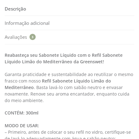
Descrição
Informação adicional
Avaliações
3
Reabasteça seu
Sabonete Líquido
com o
Refil Sabonete
Líquido Limão do Mediterrâneo
da Greenswet
!
Garanta praticidade e sustentabilidade ao reutilizar o mesmo
frasco com nosso
Refil Sabonete Líquido Limão do
Mediterrâneo
. Basta lavá-lo com sabão neutro e envasar
novamente. Renove seu aroma encantador, enquanto cuida
do meio ambiente.
CONTÉM:
300ml
MODO DE USAR:
– Primeiro, antes de colocar o seu refil no vidro, certifique-se
de lavá-lo adequadamente com água e sabão neutro;