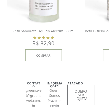
Refil Sabonete Liquido Alecrim 300ml
R$
82,90
COMPRAR
CONTAT
INFORMA
ATACADO
O
ÇÕES
greenswe
Quem
QUERO
SER
t@greens
Somos
LOJISTA
wet.com.
Prazos e
br
Envio