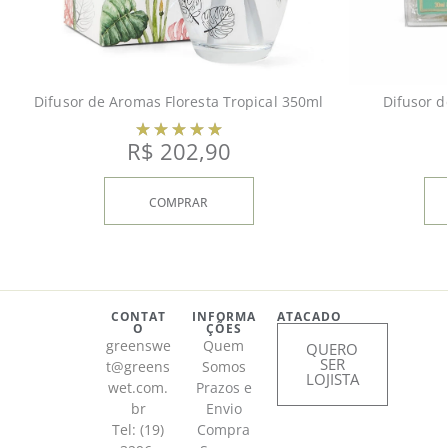
Difusor de Aromas Floresta Tropical 350ml
Difusor d
R$
202,90
COMPRAR
CONTAT
INFORMA
ATACADO
O
ÇÕES
greenswe
Quem
QUERO
SER
t@greens
Somos
LOJISTA
wet.com.
Prazos e
br
Envio
Tel: (19)
Compra