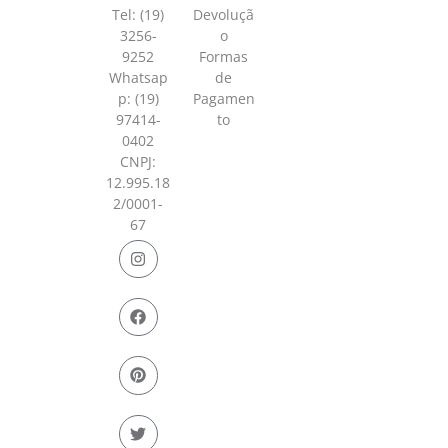
Tel: (19)
Devoluçã
3256-
o
9252
Formas
Whatsap
de
p:
(19)
Pagamen
97414-
to
0402
CNPJ:
12.995.18
2/0001-
67