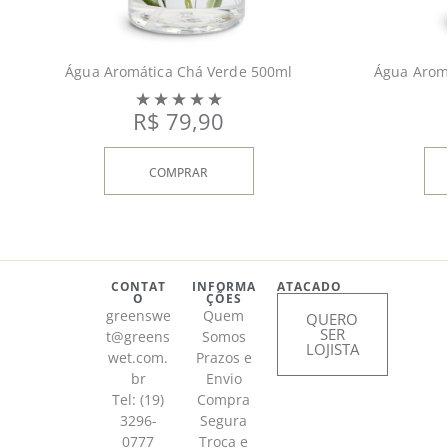
Água Aromática Chá Verde 500ml
Água Arom
R$
79,90
COMPRAR
CONTAT
INFORMA
ATACADO
O
ÇÕES
greenswe
Quem
QUERO
SER
t@greens
Somos
LOJISTA
wet.com.
Prazos e
br
Envio
Tel: (19)
Compra
3296-
Segura
0777
Troca e