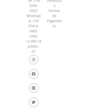
Tel: (19)
Devoluçã
3256-
o
9252
Formas
Whatsap
de
p:
(19)
Pagamen
97414-
to
0402
CNPJ:
12.995.18
2/0001-
67