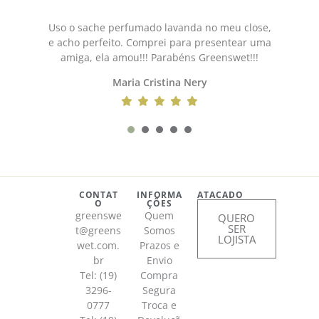
Uso o sache perfumado lavanda no meu close,
e acho perfeito. Comprei para presentear uma
amiga, ela amou!!! Parabéns Greenswet!!!
Maria Cristina Nery
1
2
3
4
5
CONTAT
INFORMA
ATACADO
O
ÇÕES
greenswe
Quem
QUERO
SER
t@greens
Somos
LOJISTA
wet.com.
Prazos e
br
Envio
Tel: (19)
Compra
3296-
Segura
0777
Troca e