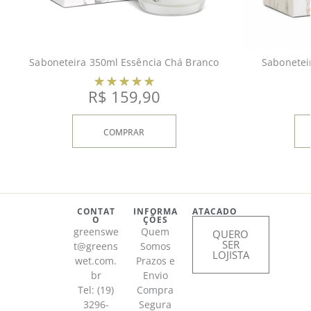
Saboneteira 350ml Essência Chá Branco
Sabonetei
R$
159,90
COMPRAR
CONTAT
INFORMA
ATACADO
O
ÇÕES
greenswe
Quem
QUERO
SER
t@greens
Somos
LOJISTA
wet.com.
Prazos e
br
Envio
Tel: (19)
Compra
3296-
Segura