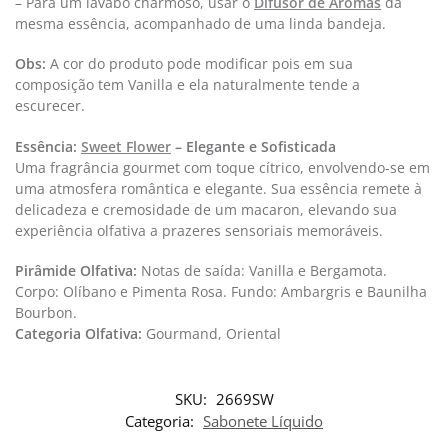
– Para um lavabo charmoso, usar o
Difusor de Aromas
da
mesma essência, acompanhado de uma linda bandeja.
Obs:
A cor do produto pode modificar pois em sua
composição tem Vanilla e ela naturalmente tende a
escurecer.​
Essência:
Sweet Flower
–
Elegante e Sofisticada
Uma fragrância gourmet com toque cítrico, envolvendo-se em
uma atmosfera romântica e elegante. Sua essência remete à
delicadeza e cremosidade de um macaron, elevando sua
experiência olfativa a prazeres sensoriais memoráveis.
Pirâmide Olfativa:
Notas de saída: Vanilla e Bergamota.
Corpo: Olíbano e Pimenta Rosa. Fundo: Ambargris e Baunilha
Bourbon.
Categoria Olfativa: ​
Gourmand, Oriental
SKU:
2669SW
Categoria:
Sabonete Líquido