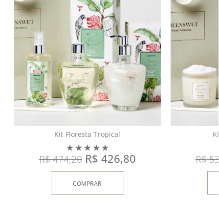
Kit Floresta Tropical
K
R$
426,80
R$
474,20
R$
53
COMPRAR