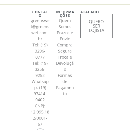
CONTAT
INFORMA
ATACADO
O
ÇÕES
greenswe
Quem
QUERO
SER
t@greens
Somos
LOJISTA
wet.com.
Prazos e
br
Envio
Tel: (19)
Compra
3296-
Segura
0777
Troca e
Tel: (19)
Devoluçã
3256-
o
9252
Formas
Whatsap
de
p:
(19)
Pagamen
97414-
to
0402
CNPJ:
12.995.18
2/0001-
67