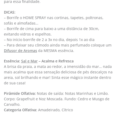
para essa finalidade.
DICAS:
– Borrife o HOME SPRAY nas cortinas, tapetes, poltronas,
sofás e almofadas…
– Borrife de cima para baixo a uma distância de 30cm,
evitando vidros e espelhos.
– No início borrife de 2 a 3x no dia, depois 1x ao dia
– Para deixar seu cômodo ainda mais perfumado coloque um
Difusor de Aromas
da MESMA essência.
Essência:
Sal e Mar
–
Acalma e Refresca
A brisa da praia, a mata ao redor, a imensidão do mar… nada
mais acalma que essa sensação deliciosa de pés descalços na
areia, sol brilhando e mar! Sinta esse mágico instante dentro
de sua casa!
Pirâmide Olfativa:
Notas de saída: Notas Marinhas e Limão.
Corpo: Grapefruit e Noz Moscada. Fundo: Cedro e Musgo de
Carvalho.
Categoria Olfativa: ​
Amadeirado, Cítrico