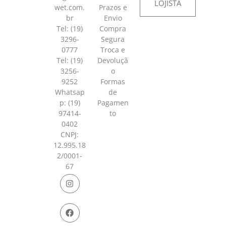
LOJISTA
wet.com.
Prazos e
br
Envio
Tel: (19)
Compra
3296-
Segura
0777
Troca e
Tel: (19)
Devoluçã
3256-
o
9252
Formas
Whatsap
de
p:
(19)
Pagamen
97414-
to
0402
CNPJ:
12.995.18
2/0001-
67