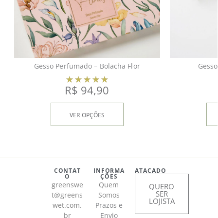
Gesso Perfumado – Bolacha Flor
Gesso
R$
94,90
VER OPÇÕES
CONTAT
INFORMA
ATACADO
O
ÇÕES
greenswe
Quem
QUERO
SER
t@greens
Somos
LOJISTA
wet.com.
Prazos e
br
Envio