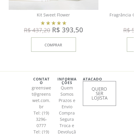
Kit Sweet Flower
Fragrância 
R$
393,50
R$
437,20
R$
5
COMPRAR
CONTAT
INFORMA
ATACADO
O
ÇÕES
greenswe
Quem
QUERO
SER
t@greens
Somos
LOJISTA
wet.com.
Prazos e
br
Envio
Tel: (19)
Compra
3296-
Segura
0777
Troca e
Tel: (19)
Devoluçã