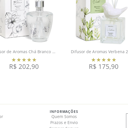
Difusor de Aromas Chá Branco 350ml
R$
202,90
R$
175,90
INFORMAÇÕES
br
Quem Somos
Prazos e Envio