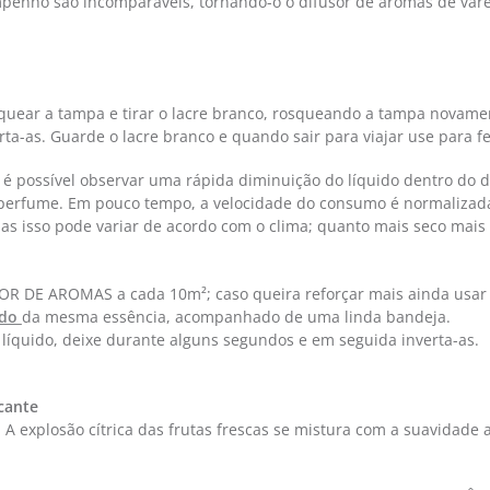
mpenho são incomparáveis, tornando-o o difusor de aromas de varet
uear a tampa e tirar o lacre branco, rosqueando a tampa novament
a-as. Guarde o lacre branco e quando sair para viajar use para f
é possível observar uma rápida diminuição do líquido dentro do d
o perfume. Em pouco tempo, a velocidade do consumo é normalizad
 isso pode variar de acordo com o clima; quanto mais seco mais r
R DE AROMAS a cada 10m²; caso queira reforçar mais ainda usar
ido
da mesma essência, acompanhado de uma linda bandeja.
o líquido, deixe durante alguns segundos e em seguida inverta-as.
cante
 A explosão cítrica das frutas frescas se mistura com a suavidade