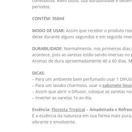
convidativa. Além disso, sua durabilidade e dese
períodos.
CONTÉM:
350ml
MODO DE USAR:
Assim que receber o produto rosq
deixe durante alguns segundos e em seguida invert
DURABILIDADE:
Normalmente, nos primeiros dias, 
acontece, pois as varetas estão sendo imersas n
Aromas de dura aproximadamente 40 a 60 dias. Mas
DICAS:
– Para um ambiente bem perfumado usar 1 DIFUSO
– Para um lavabo charmoso, usar o
sabonete líqu
– Assim que abrir o Difusor, coloque as varetas n
– Inverter as varetas 1x ao dia.
Essência:
Floresta Tropical
– Amadeirada e Refres
É a essência da natureza em sua forma mais pura.
vibrante e envolvente.