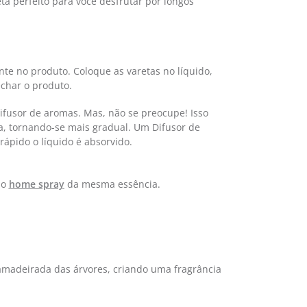
a perfeito para você desfrutar por longos
e no produto. Coloque as varetas no líquido,
echar o produto.
ifusor de aromas. Mas, não se preocupe! Isso
a, tornando-se mais gradual. Um Difusor de
ápido o líquido é absorvido.
 o
home spray
da mesma essência.
 amadeirada das árvores, criando uma fragrância